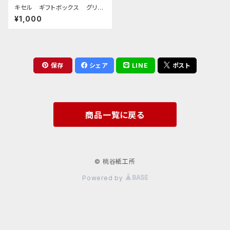
キセル ギフトボックス グリー
ン×レッド
¥1,000
保存
シェア
LINE
ポスト
商品一覧に戻る
© 桃谷紙工所
Powered by